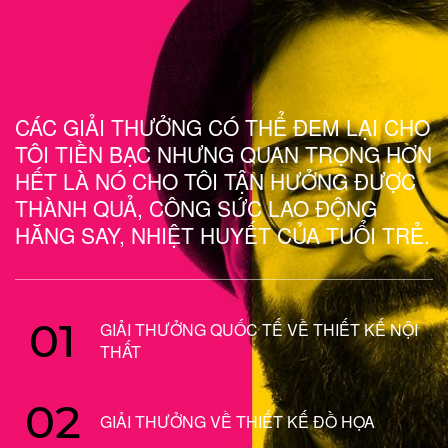
CÁC GIẢI THƯỞNG CÓ THỂ ĐEM LẠI CHO
TÔI TIỀN BẠC NHƯNG QUAN TRỌNG HƠN
HẾT LÀ NÓ CHO TÔI TẬN HƯỞNG ĐƯỢC
THÀNH QUẢ, CÔNG SỨC LAO ĐỘNG
HĂNG SAY, NHIỆT HUYẾT CỦA TUỔI TRẺ.
01
GIẢI THƯỞNG QUỐC TẾ VỀ THIẾT KẾ NỘI
THẤT
02
GIẢI THƯỞNG VỀ THIẾT KẾ ĐỒ HỌA