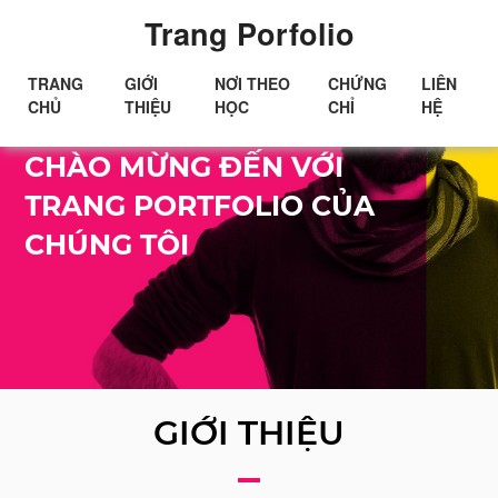
Trang Porfolio
TRANG
GIỚI
NƠI THEO
CHỨNG
LIÊN
CHỦ
THIỆU
HỌC
CHỈ
HỆ
Xin chào!
CHÀO MỪNG ĐẾN VỚI
TRANG PORTFOLIO CỦA
CHÚNG TÔI
GIỚI THIỆU